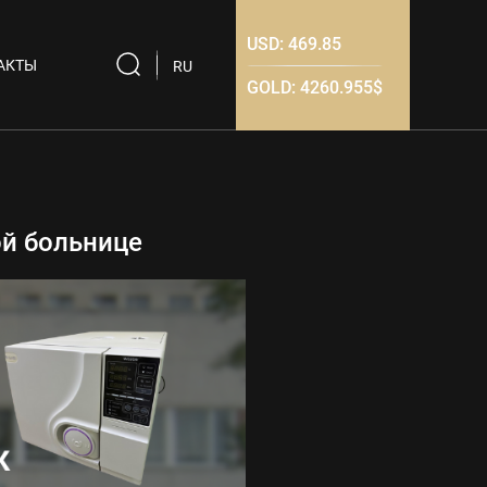
USD:
469.85
АКТЫ
RU
GOLD:
4260.955$
ой больнице