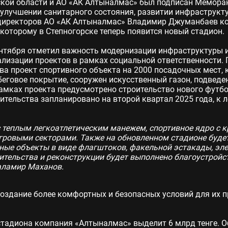
кой области и АО «АК Алтыналмас» был подписан Меморанд
 улучшении санитарного состояния, развитии инфраструкт
 директоров АО «АК Алтыналмас» Владимир Джуманбаев к
которому в Степногорске теперь появится новый стадион.
ентября отметил важность модернизации инфраструктуры и
ализации проектов в рамках социальной ответственности
а проект спортивного объекта на 2000 посадочных мест, 
беговое покрытие, сооружен искусственный газон, подведе
 рамках проекта предусмотрено строительство нового футб
оительства запланировано на второй квартал 2025 года, к 
 с теплым легкоатлетическим манежем, спортивное ядро с
ровыми секторами. Также на обновленном стадионе буде
ьные объекты в виде флагштоков, факельной эстакады, эл
тельства и реконструкции будет выполнено благоустройст
аламир Маханов.
создание более комфортных и безопасных условий для их 
стадиона компания «Алтыналмас» выделит 6 млрд тенге. 