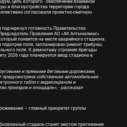
ум, цель которого - обеспечение взаимной
уры и благоустройства территории города
оллективно согласовали проектно-сметную
 подчеркнул готовность Правительства
. Председатель Правления АО «АК Алтыналмас»
который появится на месте аварийного стадиона.
н подогрев поля, запланирован ремонт трибуны,
ольного поля. К демонтажу строения бригады
лету 2026 года планируется ввод стадиона в
 круговыми и прямыми беговыми дорожками,
т предусмотрена собственная автомобильная
ектронного табло с видеоэкраном и
во проездов и площадок», - рассказал
проживания – главный приоритет группы
Обновленный стадион станет местом притяжения