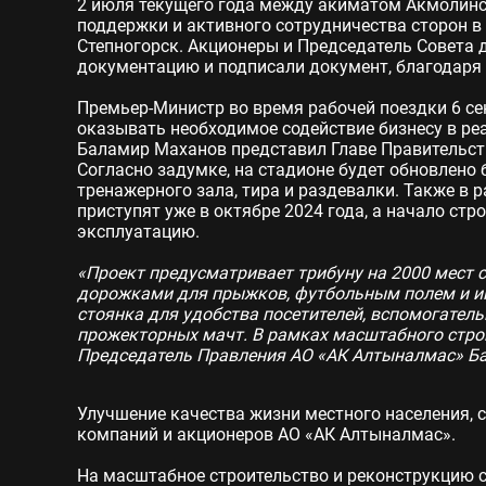
2 июля текущего года между акиматом Акмолинс
поддержки и активного сотрудничества сторон в
Степногорск. Акционеры и Председатель Совета
документацию и подписали документ, благодаря 
Премьер-Министр во время рабочей поездки 6 с
оказывать необходимое содействие бизнесу в ре
Баламир Маханов представил Главе Правительств
Согласно задумке, на стадионе будет обновлено 
тренажерного зала, тира и раздевалки. Также в
приступят уже в октябре 2024 года, а начало стр
эксплуатацию.
«Проект предусматривает трибуну на 2000 мест
дорожками для прыжков, футбольным полем и иг
стоянка для удобства посетителей, вспомогател
прожекторных мачт. В рамках масштабного строи
Председатель Правления АО «АК Алтыналмас» Б
Улучшение качества жизни местного населения, 
компаний и акционеров АО «АК Алтыналмас».
На масштабное строительство и реконструкцию 