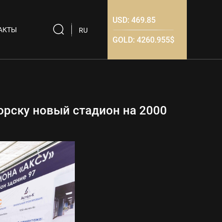
USD:
469.85
АКТЫ
RU
GOLD:
4260.955$
рску новый стадион на 2000